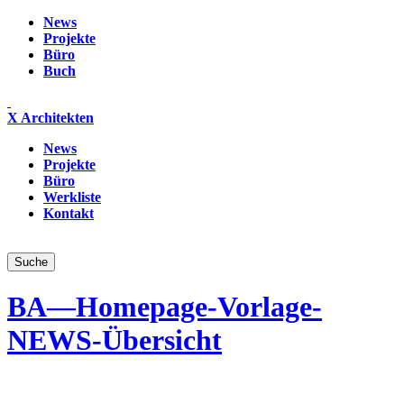
News
Projekte
Büro
Buch
X Architekten
News
Projekte
Büro
Werkliste
Kontakt
BA—Homepage-Vorlage-
NEWS-Übersicht