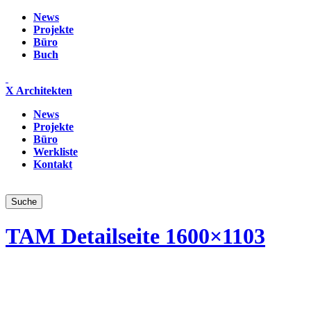
News
Projekte
Büro
Buch
X Architekten
News
Projekte
Büro
Werkliste
Kontakt
TAM Detailseite 1600×1103