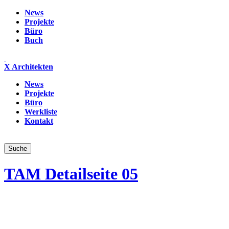
News
Projekte
Büro
Buch
X Architekten
News
Projekte
Büro
Werkliste
Kontakt
TAM Detailseite 05