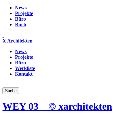
News
Projekte
Büro
Buch
X Architekten
News
Projekte
Büro
Werkliste
Kontakt
WEY 03 _ © xarchitekten