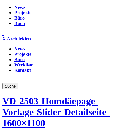
News
Projekte
Büro
Buch
X Architekten
News
Projekte
Büro
Werkliste
Kontakt
VD-2503-Homdäepage-
Vorlage-Slider-Detailseite-
1600×1100