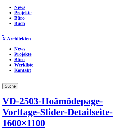
News
Projekte
Büro
Buch
X Architekten
News
Projekte
Büro
Werkliste
Kontakt
VD-2503-Hoämödepage-
Vorlfage-Slider-Detailseite-
1600×1100