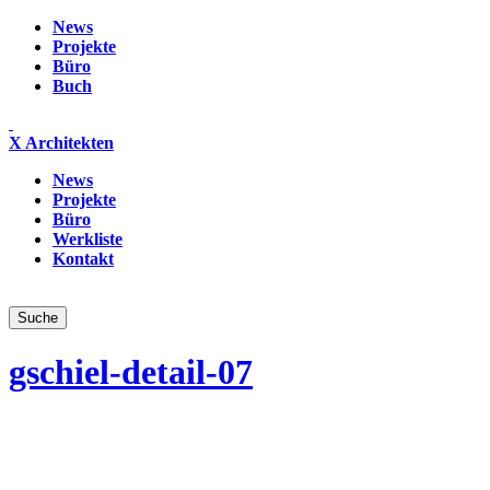
News
Projekte
Büro
Buch
X Architekten
News
Projekte
Büro
Werkliste
Kontakt
gschiel-detail-07