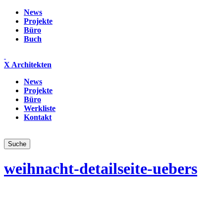
News
Projekte
Büro
Buch
X Architekten
News
Projekte
Büro
Werkliste
Kontakt
weihnacht-detailseite-uebers