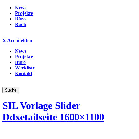
News
Projekte
Büro
Buch
X Architekten
News
Projekte
Büro
Werkliste
Kontakt
SIL Vorlage Slider
Ddxetailseite 1600×1100