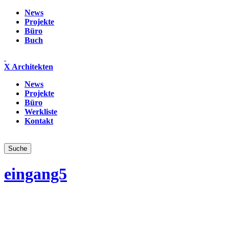
News
Projekte
Büro
Buch
X Architekten
News
Projekte
Büro
Werkliste
Kontakt
eingang5