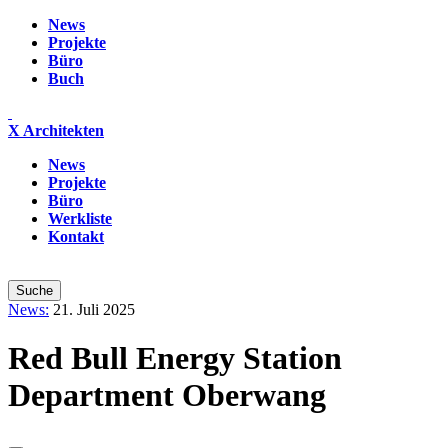
News
Projekte
Büro
Buch
X Architekten
News
Projekte
Büro
Werkliste
Kontakt
News:
21. Juli 2025
Red Bull Energy Station
Department Oberwang