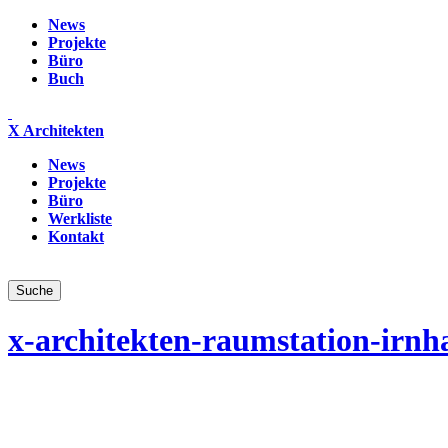
News
Projekte
Büro
Buch
X Architekten
News
Projekte
Büro
Werkliste
Kontakt
x-architekten-raumstation-irnh