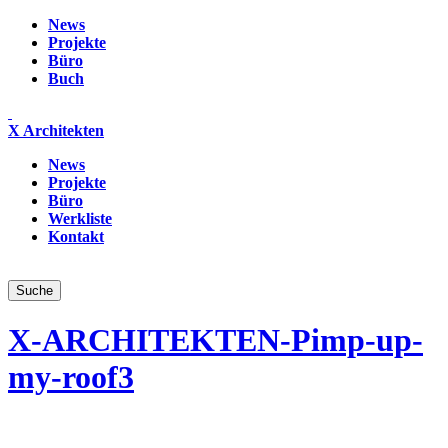
News
Projekte
Büro
Buch
X Architekten
News
Projekte
Büro
Werkliste
Kontakt
X-ARCHITEKTEN-Pimp-up-
my-roof3