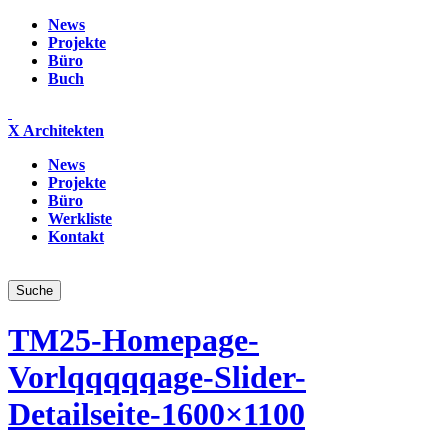
News
Projekte
Büro
Buch
X Architekten
News
Projekte
Büro
Werkliste
Kontakt
TM25-Homepage-
Vorlqqqqqage-Slider-
Detailseite-1600×1100