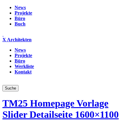
News
Projekte
Büro
Buch
X Architekten
News
Projekte
Büro
Werkliste
Kontakt
TM25 Homepage Vorlage
Slider Detailseite 1600×1100