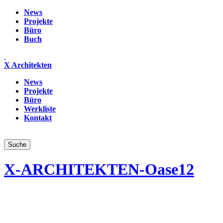
News
Projekte
Büro
Buch
X Architekten
News
Projekte
Büro
Werkliste
Kontakt
X-ARCHITEKTEN-Oase12