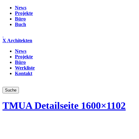
News
Projekte
Büro
Buch
X Architekten
News
Projekte
Büro
Werkliste
Kontakt
TMUA Detailseite 1600×1102