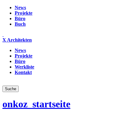
News
Projekte
Büro
Buch
X Architekten
News
Projekte
Büro
Werkliste
Kontakt
onkoz_startseite