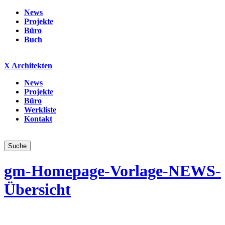
News
Projekte
Büro
Buch
X Architekten
News
Projekte
Büro
Werkliste
Kontakt
gm-Homepage-Vorlage-NEWS-
Übersicht