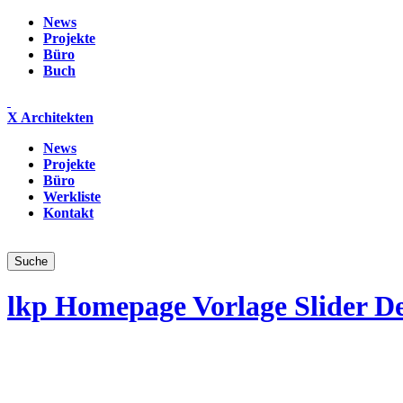
News
Projekte
Büro
Buch
X Architekten
News
Projekte
Büro
Werkliste
Kontakt
lkp Homepage Vorlage Slider De