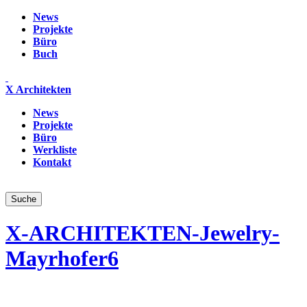
News
Projekte
Büro
Buch
X Architekten
News
Projekte
Büro
Werkliste
Kontakt
X-ARCHITEKTEN-Jewelry-
Mayrhofer6