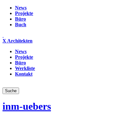
News
Projekte
Büro
Buch
X Architekten
News
Projekte
Büro
Werkliste
Kontakt
inm-uebers