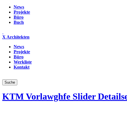
News
Projekte
Büro
Buch
X Architekten
News
Projekte
Büro
Werkliste
Kontakt
KTM Vorlawghfe Slider Details