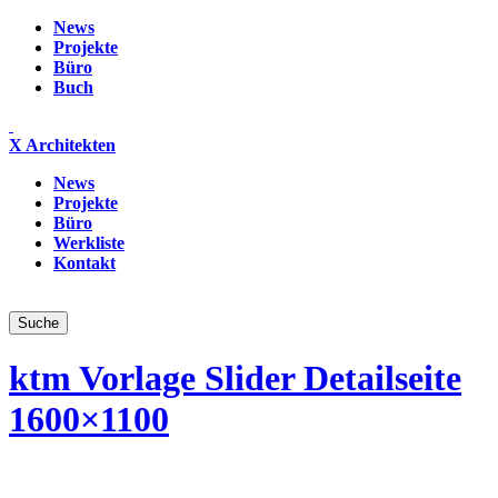
News
Projekte
Büro
Buch
X Architekten
News
Projekte
Büro
Werkliste
Kontakt
ktm Vorlage Slider Detailseite
1600×1100