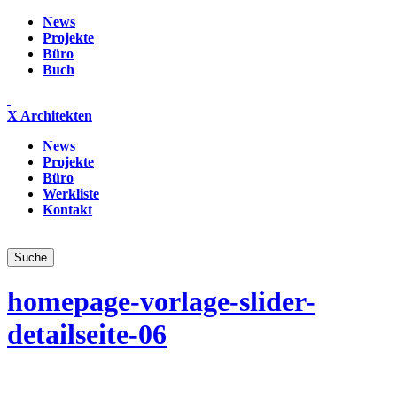
News
Projekte
Büro
Buch
X Architekten
News
Projekte
Büro
Werkliste
Kontakt
homepage-vorlage-slider-
detailseite-06