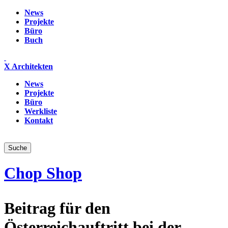
News
Projekte
Büro
Buch
X Architekten
News
Projekte
Büro
Werkliste
Kontakt
Chop Shop
Beitrag für den
Österreichauftritt bei der