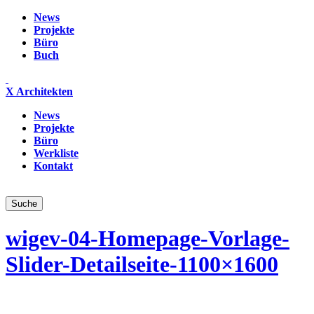
News
Projekte
Büro
Buch
X Architekten
News
Projekte
Büro
Werkliste
Kontakt
wigev-04-Homepage-Vorlage-
Slider-Detailseite-1100×1600