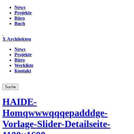
News
Projekte
Büro
Buch
X Architekten
News
Projekte
Büro
Werkliste
Kontakt
HAIDE-
Homqwwwqqqepadddge-
Vorlage-Slider-Detailseite-