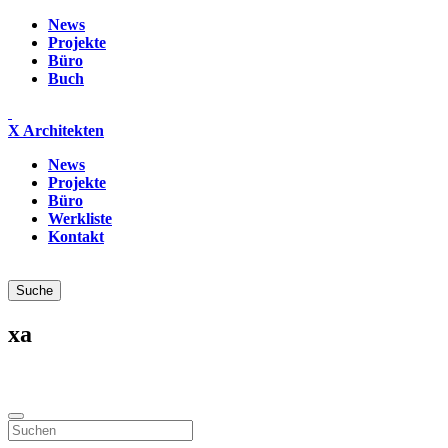
News
Projekte
Büro
Buch
X Architekten
News
Projekte
Büro
Werkliste
Kontakt
xa