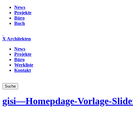
News
Projekte
Büro
Buch
X Architekten
News
Projekte
Büro
Werkliste
Kontakt
gisi—Homepdage-Vorlage-Slider