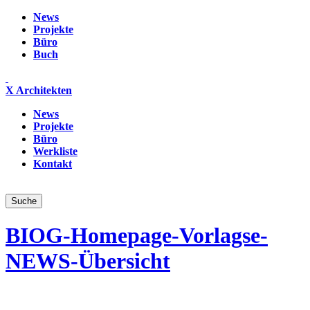
News
Projekte
Büro
Buch
X Architekten
News
Projekte
Büro
Werkliste
Kontakt
BIOG-Homepage-Vorlagse-
NEWS-Übersicht