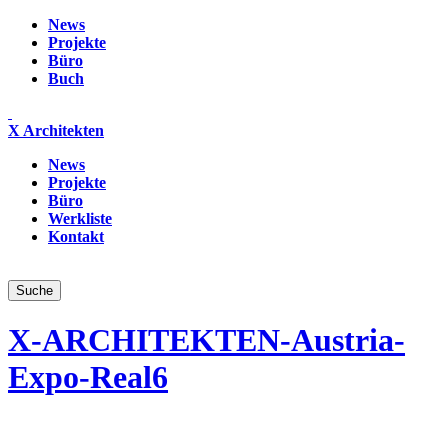
News
Projekte
Büro
Buch
X Architekten
News
Projekte
Büro
Werkliste
Kontakt
X-ARCHITEKTEN-Austria-
Expo-Real6