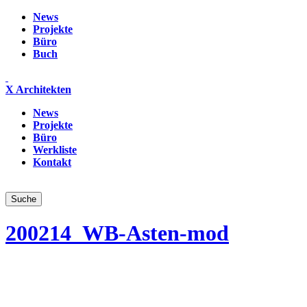
News
Projekte
Büro
Buch
X Architekten
News
Projekte
Büro
Werkliste
Kontakt
200214_WB-Asten-mod