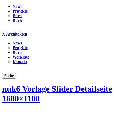
News
Projekte
Büro
Buch
X Architekten
News
Projekte
Büro
Werkliste
Kontakt
nuk6 Vorlage Slider Detailseite
1600×1100